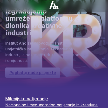
Izgrađujemo
umreženu platformu
dionika kreativne
industrije
Institut Andizet provodi znanstvena i
umjetnička istraživanja u kreativnoj
industriji s nakanom udruživanja znanosti
i umjetnosti.
Pogledaj naše projekte
Milenijsko natjecanje
Nacionalno i međunarodno natjecanje iz kreativne