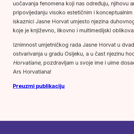
uočavanja fenomena koji nas određuju, njihovu a
pripovijedanju visoko estetičnim i konceptualni
iskaznici Jasne Horvat umjesto njezina duhovno
koje je književno, likovno i multimedijski oblikova
Iznimnost umjetničkog rada Jasne Horvat u dvade
ostvarivanja u gradu Osijeku, a u čast njezinu 
Horvatiane
, pozdravljam u svoje ime i uime dosad
Ars Horvatiana!
Preuzmi publikaciju