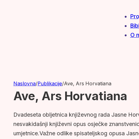
Pro
Bib
O 
Naslovna
/
Publikacije
/
Ave, Ars Horvatiana
Ave, Ars Horvatiana
Dvadeseta obljetnica književnog rada Jasne Horv
nesvakidašnji književni opus osječke znanstvenic
umjetnice.Važne odlike spisateljskog opusa Jasn