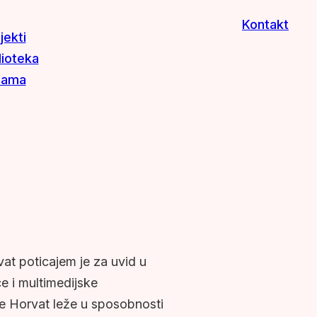
Kontakt
jekti
lioteka
nama
at poticajem je za uvid u
e i multimedijske
e Horvat leže u sposobnosti