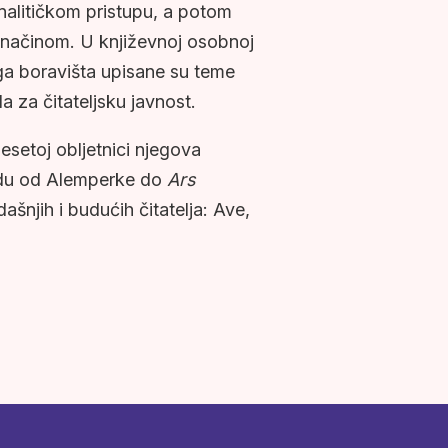
nalitičkom pristupu, a potom
m načinom. U književnoj osobnoj
ga boravišta upisane su teme
la za čitateljsku javnost.
setoj obljetnici njegova
hodu od Alemperke do
Ars
ašnjih i budućih čitatelja: Ave,