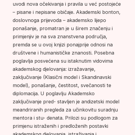
uvodi nova očekivanja i pravila u već postojeće
– pisane i nepisane običaje. Akademski bonton,
doslovnoga prijevoda – akademsko lijepo
ponašanje, promatran je u širem značenju i
primjenjiv je na sva znanstvena područja,
premda se u ovoj knjizi ponajprije odnosi na
društvene i humanističke znanosti. Posebna
poglavlja posvećena su istaknutim vidovima
akademskog djelovanja: izražavanje,
zaključivanje (Klasični model i Skandinavski
model), ponašanje, čestitost, svečanosti te
diplomacija. U poglavlju Akademsko
zaključivanje pred- stavljen je andizetski model
meandriranih pregleda za učinkovitu suradnju
mentora i stu- denata. Prilozi su podlogom za
primjenu istraženih i predloženih postavki
akademskog djelovanja, istraživanja i